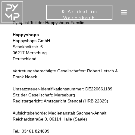
0
Artikel im
Warenkorb
Pymp ist Teil der Happyshops-Familie.
Happyshops
Happyshops GmbH
Schokholtzstr. 6
06217 Merseburg
Deutschland
Vertretungsberechtigte Gesellschafter: Robert Letsch &
Frank Noack
Umsatzsteuer-Identifikationsnummer: DE220661189
Sitz der Gesellschaft: Merseburg
Registergericht: Amtsgericht Stendal (HRB 22329)
Aufsichtsbehörde: Medienanstalt Sachsen-Anhalt,
Reichardtstraße 9, 06114 Halle (Saale)
Tel.: 03461 824899